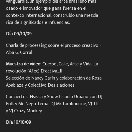
vanguardia, un ejemplo del arte brasileño más
osado e innovador que gana fuerza en el
contexto internacional, construido una mezcla
rica de significados e influencias.
Día 09/10/09
Charla
de processing sobre el proceso creativo -
Alba G. Corral
Muestra de video:
Cuerpo, Calle, Arte y Vida. La
revolución (Afec) Efectiva…II
Selección de Nancy Garín y colaboración de Rosa
Apablaza y Colectivo Desislaciones
Conciertos:
Nsista y Show Crioulo Urbano con DJ
Folk y Mc Negu Tema, DJ Mr.Tambourine, VJ TIL
y VJ Crazy Monkey
Día 10/10/09