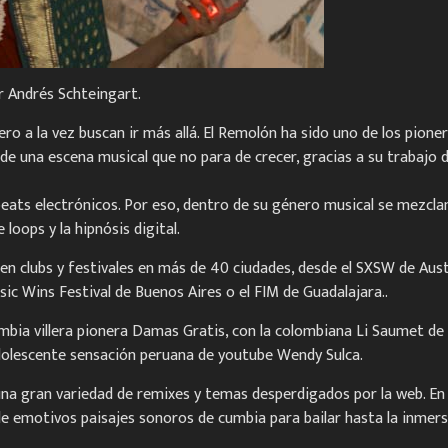
r Andrés Schteingart.
ro a la vez buscan ir más allá. El Remolón ha sido uno de los pio
 de una escena musical que no para de crecer, gracias a su trabajo 
eats electrónicos. Por eso, dentro de su género musical se mezclan v
 loops y la hipnósis digital.
en clubs y festivales en más de 40 ciudades, desde el SXSW de Aust
ic Wins Festival de Buenos Aires o el FIM de Guadalajara..
bia villera pionera Damas Gratis, con la colombiana Li Saumet de 
adolescente sensación peruana de youtube Wendy Sulca.
 una gran variedad de remixes y temas desperdigados por la web. En
 emotivos paisajes sonoros de cumbia para bailar hasta la inmers