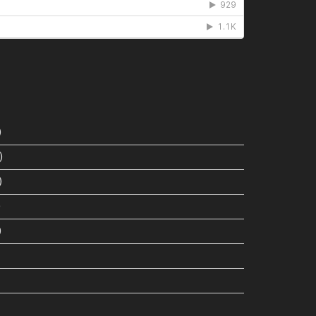
)
)
)
)
)