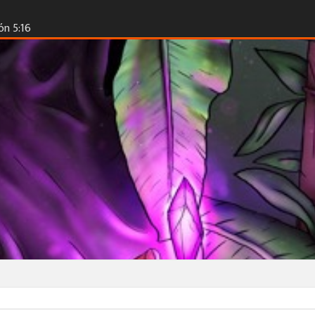
ón 5:16