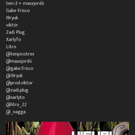
ten<3 + maxxjordii
Gabe Frisco
I9ryuk
viktör
Zadi Plug
XarlyTo
Litro
@tenpicotres
@maxxjordii
@gabe.frisco
@i9ryuk
@prod.viktor
@zadi.plug
@xarlyto
@litro_22
@_nagga