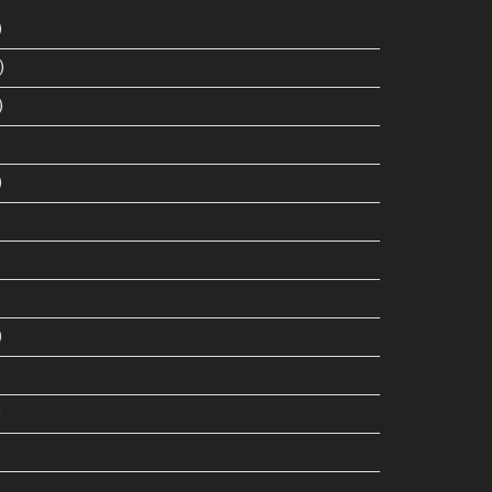
)
)
)
)
)
)
)