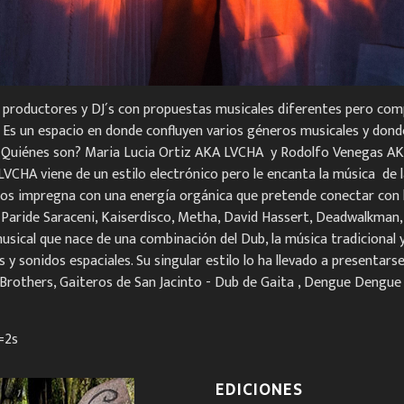
 productores y DJ´s con propuestas musicales diferentes pero comp
 Es un espacio en donde confluyen varios géneros musicales y donde
as. Quiénes son? Maria Lucia Ortiz AKA LVCHA y Rodolfo Venegas
CHA viene de un estilo electrónico pero le encanta la música de la
s impregna con una energía orgánica que pretende conectar con las
aride Saraceni, Kaiserdisco, Metha, David Hassert, Deadwalkman, 
al que nace de una combinación del Dub, la música tradicional y 
y sonidos espaciales. Su singular estilo lo ha llevado a presentar
Brothers, Gaiteros de San Jacinto - Dub de Gaita , Dengue Dengue
=2s
EDICIONES