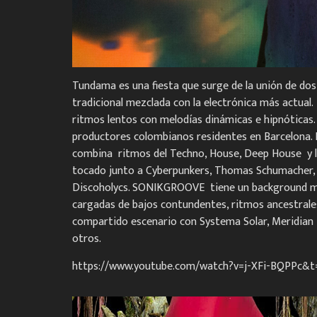
Tundama es una fiesta que surge de la unión de dos
tradicional mezclada con la electrónica más actual.
ritmos lentos con melodías dinámicas e hipnótic
productores colombianos residentes en Barcelona. LV
combina ritmos del Techno, House, Deep House y lo
tocado junto a Cyberpunkers, Thomas Schumacher, P
Discoholycs. SONIKGROOVE tiene un background music
cargadas de bajos contundentes, ritmos ancestrales 
compartido escenario con Systema Solar, Meridian 
otros.
https://www.youtube.com/watch?v=j-XFi-BQPPc&t