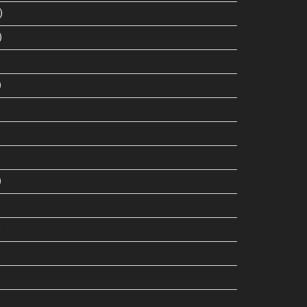
)
)
)
)
)
)